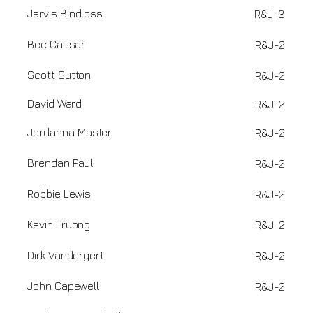
Jarvis
Bindloss
R&J
-
3
Bec
Cassar
R&J
-
2
Scott
Sutton
R&J
-
2
David
Ward
R&J
-
2
Jordanna
Master
R&J
-
2
Brendan
Paul
R&J
-
2
Robbie
Lewis
R&J
-
2
Kevin
Truong
R&J
-
2
Dirk
Vandergert
R&J
-
2
John
Capewell
R&J
-
2